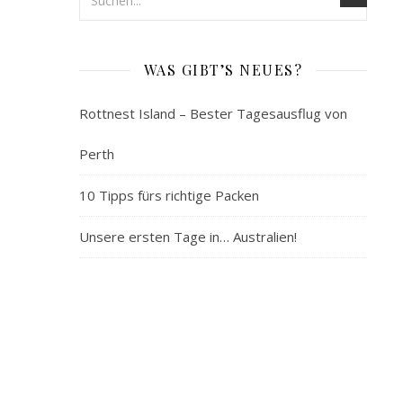
10
Tipps
fürs
WAS GIBT’S NEUES?
richtige
Rottnest Island – Bester Tagesausflug von
Packen
Perth
3.
10 Tipps fürs richtige Packen
März
2019
Unsere ersten Tage in… Australien!
Du
brauchst
Hilfe
beim
Erstellen
deiner
Packliste?