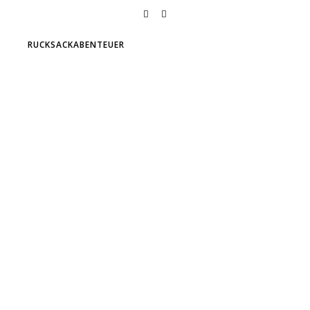
RUCKSACKABENTEUER