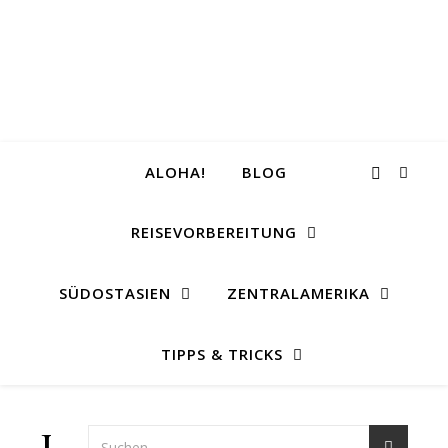
ALOHA!
BLOG
REISEVORBEREITUNG
SÜDOSTASIEN
ZENTRALAMERIKA
TIPPS & TRICKS
Datenschutzerklärun