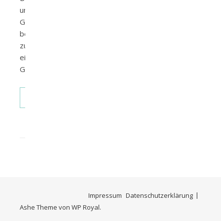
und
Guatemala
bestehen
zu
einem
Großteil…
WEITERLESEN
Impressum
Datenschutzerklärung
Ashe Theme von
WP Royal
.