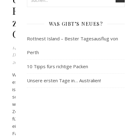
Fazit
zu
WAS GIBT’S NEUES?
Guatemala
Rottnest Island – Bester Tagesausflug von
14.
Perth
Dezember
2017
10 Tipps fürs richtige Packen
Wie,
Unsere ersten Tage in… Australien!
es
ist
schon
wieder
Zeit
für
einen
Fazit-