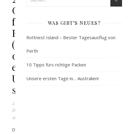
Geschenkideen
für
WAS GIBT’S NEUES?
Backpacker
Rottnest Island – Bester Tagesausflug von
(die
Perth
deine
eigene
10 Tipps fürs richtige Packen
Urlaubskasse
Unsere ersten Tage in… Australien!
schonen!)
2.
Dezember
2018
Du