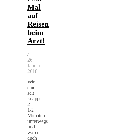
Mal
auf
Reisen
beim
Arzt!
/
26.
Januar
2018
Wir
sind
seit
knapp
2
1/2
Monaten
unterwegs
und
waren
auch