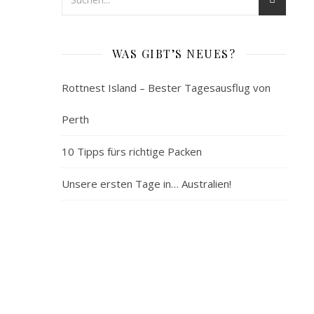
10
Tipps
fürs
WAS GIBT’S NEUES?
richtige
Rottnest Island – Bester Tagesausflug von
Packen
Perth
3.
10 Tipps fürs richtige Packen
März
2019
Unsere ersten Tage in… Australien!
Du
brauchst
Hilfe
beim
Erstellen
deiner
Packliste?