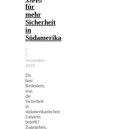
für
mehr
Sicherheit
in
Südamerika
/
7.
November
2018
Du
hast
Bedenken,
was
die
Sicherheit
in
südamerikanischen
Ländern
betrifft?
Zugegeben,