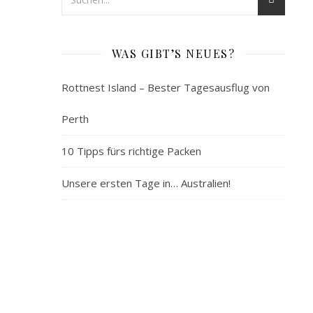
Reisen
auf
Sumatra
WAS GIBT’S NEUES?
ist
Rottnest Island – Bester Tagesausflug von
…
Perth
ANDERS
10 Tipps fürs richtige Packen
5.
Unsere ersten Tage in… Australien!
Februar
2019
Sumatra
ist
die
größte
Insel