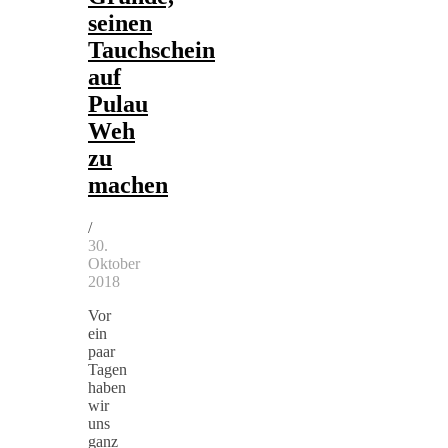
seinen
Tauchschein
auf
Pulau
Weh
zu
machen
/
30.
Oktober
2018
Vor
ein
paar
Tagen
haben
wir
uns
ganz