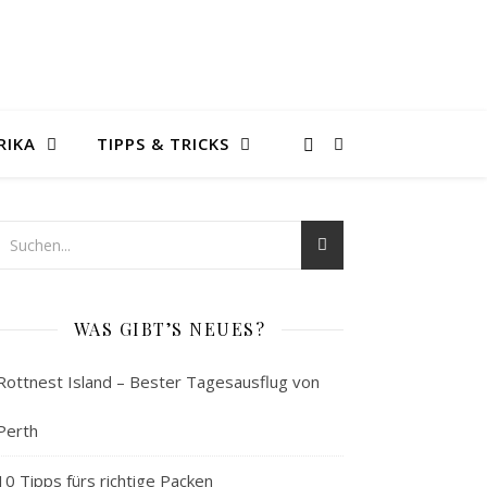
RIKA
TIPPS & TRICKS
WAS GIBT’S NEUES?
Rottnest Island – Bester Tagesausflug von
Perth
10 Tipps fürs richtige Packen